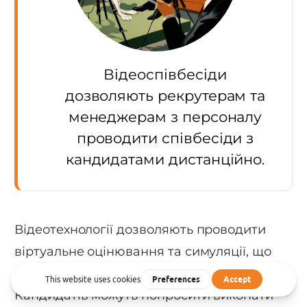
Відеоспівбесіди
дозволяють рекрутерам та
менеджерам з персоналу
проводити співбесіди з
кандидатами дистанційно.
Відеотехнології дозволяють проводити
віртуальне оцінювання та симуляції, що
імітують реальні робочі сценарії.
Кандидатів можуть попросити виконати