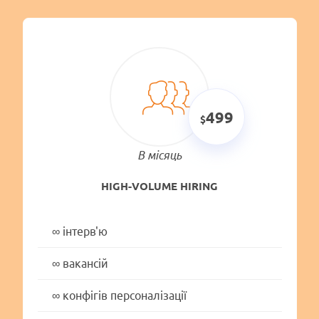
499
В місяць
HIGH-VOLUME HIRING
∞
інтерв'ю
∞
вакансій
∞
конфігів персоналізації