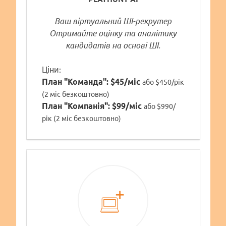
Ваш віртуальний ШІ-рекрутер
Отримайте оцінку та аналітику
кандидатів на основі ШІ.
Ціни:
План "Команда":
$45/міс
або $450/рік
(2 міс безкоштовно)
План "Компанія":
$99/міс
або $990/
рік (2 міс безкоштовно)