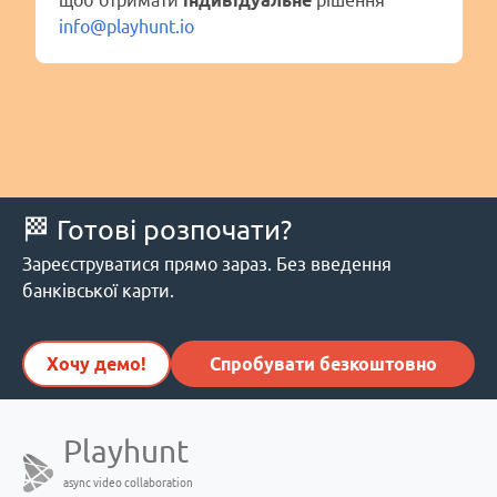
щоб отримати
індивідуальне
рішення
info@playhunt.io
🏁 Готові розпочати?
Зареєструватися прямо зараз. Без введення
банківської карти.
Хочу демо!
Спробувати безкоштовно
Playhunt
async video collaboration