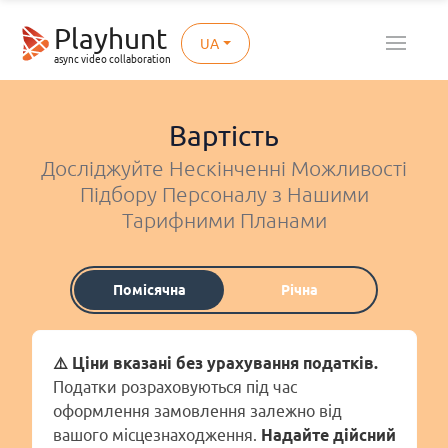
Playhunt
UA
async video collaboration
Вартість
Досліджуйте Нескінченні Можливості
Підбору Персоналу з Нашими
Тарифними Планами
Помісячна
Річна
⚠️ Ціни вказані без урахування податків.
Податки розраховуються під час
оформлення замовлення залежно від
вашого місцезнаходження.
Надайте дійсний