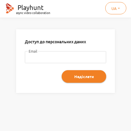
Playhunt
UA
async video collaboration
Доступ до персональних даних
Email
Надіслати