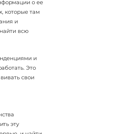
нформации о ее
х, которые там
ания и
 найти всю
енденциями и
аботать. Это
звивать свои
нства
ить эту
ервью, и найти