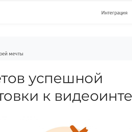
Интеграция
воей мечты
етов успешной
товки к видеоинт