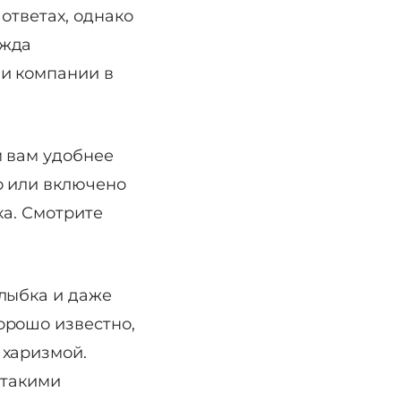
ответах, однако
ежда
 и компании в
м вам удобнее
о или включено
ка. Смотрите
улыбка и даже
орошо известно,
 харизмой.
 такими