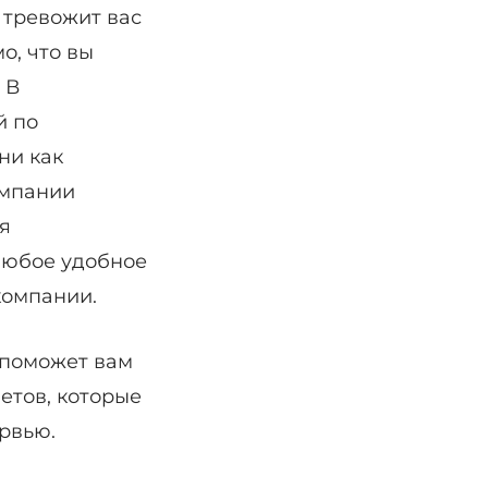
 тревожит вас
о, что вы
 В
й по
ни как
омпании
я
 любое удобное
компании.
 поможет вам
етов, которые
рвью.