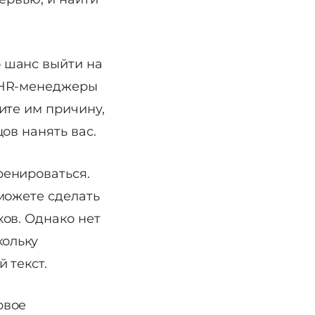
о шанс выйти на
 HR-менеджеры
ите им причину,
ов нанять вас.
ренироваться.
можете сделать
ов. Однако нет
кольку
 текст.
рвое