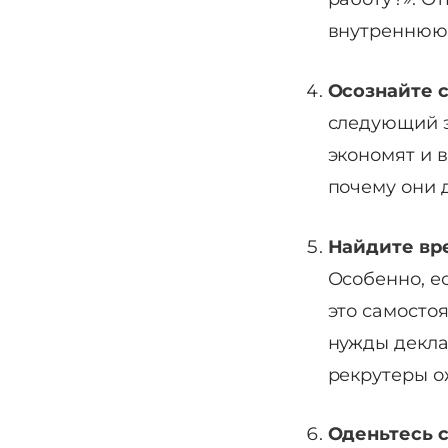
внутреннюю
Осознайте 
следующий э
экономят и 
почему они 
Найдите вр
Особенно, е
это самосто
нужды декла
рекрутеры о
Оденьтесь с