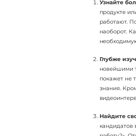
Узнайте бо
продукте или
работают. П
наоборот. К
необходиму
Глубже изуч
новейшими т
покажет не 
знания. Кром
видеоинтерв
Найдите св
кандидатов 
работу?». О