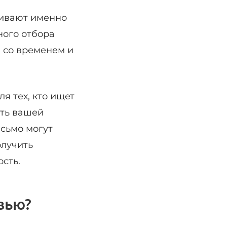
живают именно
ного отбора
и со временем и
я тех, кто ищет
сть вашей
исьмо могут
олучить
сть.
вью?