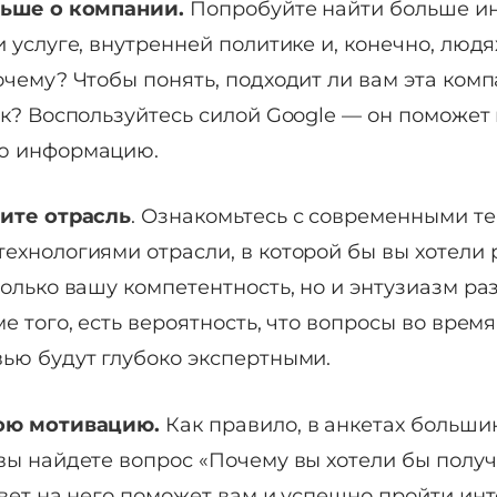
льше о компании.
Попробуйте найти больше и
 услуге, внутренней политике и, конечно, людя
очему? Чтобы понять, подходит ли вам эта комп
ак? Воспользуйтесь силой Google — он поможет
ю информацию.
ите отрасль
. Ознакомьтесь с современными т
ехнологиями отрасли, в которой бы вы хотели р
только вашу компетентность, но и энтузиазм ра
е того, есть вероятность, что вопросы во время
ью будут глубоко экспертными.
ою мотивацию.
Как правило, в анкетах больши
вы найдете вопрос «Почему вы хотели бы получ
твет на него поможет вам и успешно пройти инт