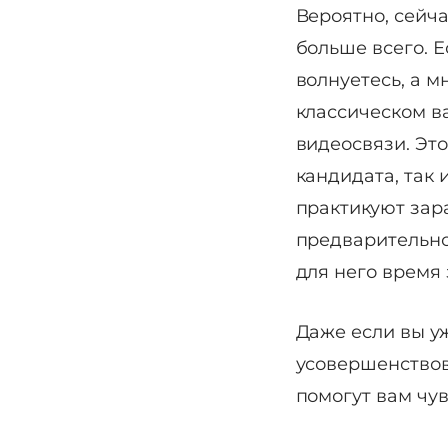
Вероятно, сейча
больше всего. Е
волнуетесь, а м
классическом в
видеосвязи. Эт
кандидата, так 
практикуют зар
предварительно
для него время 
Даже если вы у
усовершенствов
помогут вам чу