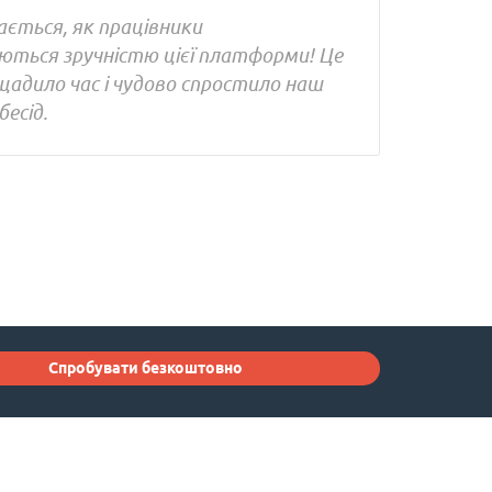
ається, як працівники
ться зручністю цієї платформи! Це
щадило час і чудово спростило наш
бесід.
Спробувати безкоштовно