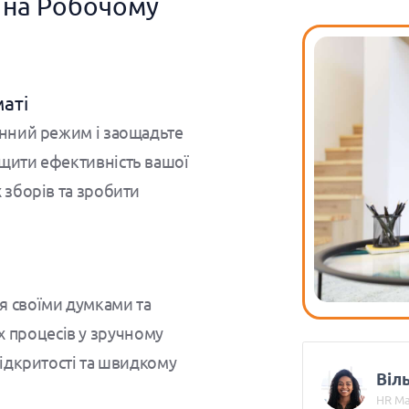
 на Робочому
аті
онний режим і заощадьте
ищити ефективність вашої
 зборів та зробити
я своїми думками та
 процесів у зручному
відкритості та швидкому
Віль
HR Ma