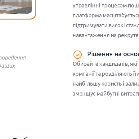
управлінні процесом пошу
платформа масштабується
підтримувати високі стан
навантаження на рекруте
Рішення на осно
проведення
Обирайте кандидатів, які
ращих
компанії та розділяють її 
найбільшу користь і зал
зменшує майбутні витрати