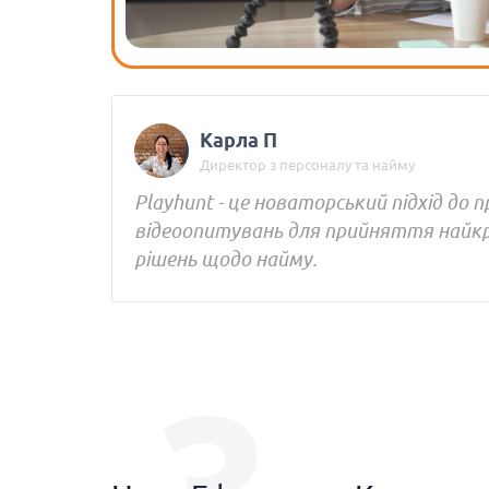
Карла П
Директор з персоналу та найму
Playhunt - це новаторський підхід до 
відеоопитувань для прийняття найк
рішень щодо найму.