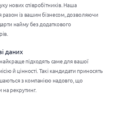
ку нових співробітників. Наша
 разом із вашим бізнесом, дозволяючи
дарти найму без додаткового
рів.
ві даних
 найкраще підходять саме для вашої
місію й цінності. Такі кандидати приносять
ишаються з компанією надовго, що
 на рекрутинг.