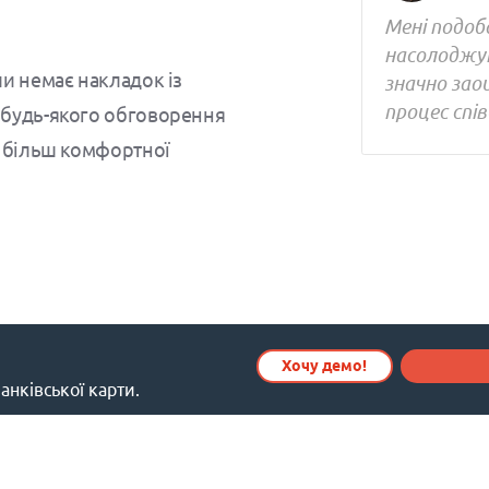
Мені подоб
насолоджую
и немає накладок із
значно зао
процес спів
 будь-якого обговорення
ю більш комфортної
Хочу демо!
анківської карти.