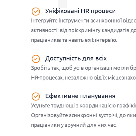
Уніфіковані HR процеси
Інтегруйте інструменти асинхронної відео-
активності: від пріскринінгу кандидатів 
працівників та навіть exit-інтерв'ю.
Доступність для всіх
Зробіть так, щоб усі в організації могли 
HR-процесах, незалежно від їх місцезнах
Ефективне планування
Усуньте труднощі з координацією графіків
Організовуйте асинхронні зустрічі, до як
працівники у зручний для них час.