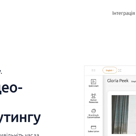
Інтеграція
.
ео-
утингу
вільніть час за