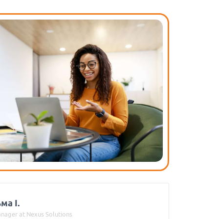
ма І.
nager at Nexus Solutions